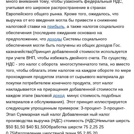
много внимания тому, чтобы узаконить федеральный НДС,
учитывая его широкое распространение в странах
Европейского общего рынка. Кроме того, ожидалось, что
выручка от его введения могла бы привести к снижению
налоговой ставки на
прибыль
, а также налогов социального
обеспечения (последнее ожидание основано на
предположении, что
доходы
Системы социального
обеспечения могли быть получены из общих доходов Гос.
казначейства)Принцип добавленной стоимости используется
при учете ВНП, чтобы избежать двойного счета. По существу,
НДС - это налог с оборота многоступенчатого типа, но вместо
того, чтобы облагать этим налогом на каждом обороте по мере
прохождения продуктом этапов от сырьевого материала до
покупки потребителем конечного продукта, этот налог
накладывается на приращения добавленной стоимости на
каждом этапе (валовой
доход
минус стоимость подобных
материалов и обслуживания). Этот принцип иллюстрируется
следующим упрощенным примером: 3-процент- 3-процент-
Этап Суммарная ный налог Добавленная ный налог
производства выручка (НДС) стоимость (НДС)Немытая шерсть
$50 $1,50 $40 $1,50Обработка шерсти 75 2,25 25
0,75Изготовление шерстяной ткани 95 2,85 20