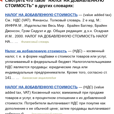
Смотреть что такое "НАЛОГ НА ДОБАВЛЕННУЮ
СТОИМОСТЬ" в других словарях:
НАЛОГ НА ДОБАВЛЕННУЮ СТОИМОСТЬ
— (value added tax)
См.: НДС (VAT). Финансы. Толковый словарь. 2 е изд. М.:
ИНФРА М , Издательство Весь Мир . Брайен Батлер, Брайен
Джонсон, Грэм Сидуэл и др. Общая редакция: д.э.н. Осадчая
И.М.. 2000. НАЛОГ НА ДОБАВЛЕННУЮ СТОИМОСТЬ НАЛОГ
НА… …
Финансовый словарь
Налог на добавленную стоимость
— (НДС) – косвенный
налог, т. е. в форме надбавки к стоимости товаров или услуг,
уплачиваемый в федеральный бюджет. Налогоплательщиками
НДС являются продавцы: юридические лица или
индивидуальные предприниматели. Кроме того, согласно ст.
141… …
Банковская энциклопедия
НАЛОГ НА ДОБАВЛЕННУЮ СТОИМОСТЬ
— (НДС) (value
added tax, VAT) Косвенный налог, взимаемый при продаже
товаров и услуг, в процентном отношении к их добавленной
стоимости. Потребители выплачивают НДС при покупке как
дополнение к ее обычной цене; затем продавцы выплачивают
собранный …