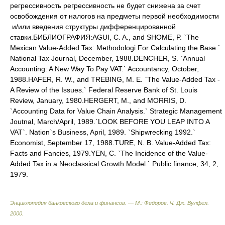
регрессивность регрессивность не будет снижена за счет
освобождения от налогов на предметы первой необходимости
и/или введения структуры дифференцированной
ставки.БИБЛИОГРАФИЯ:AGUI, C. A., and SHOME, P. `The
Mexican Value-Added Tax: Methodologi For Calculating the Base.`
National Tax Journal, December, 1988.DENCHER, S. `Annual
Accounting: A New Way To Pay VAT.` Accountancy, October,
1988.HAFER, R. W., and TREBING, M. E. `The Value-Added Tax -
A Review of the Issues.` Federal Reserve Bank of St. Louis
Review, January, 1980.HERGERT, M., and MORRIS, D.
`Accounting Data for Value Chain Analysis.` Strategic Management
Joutnal, March/April, 1989.`LOOK BEFORE YOU LEAP INTO A
VAT`. Nation`s Business, April, 1989. `Shipwrecking 1992.`
Economist, September 17, 1988.TURE, N. B. Value-Added Tax:
Facts and Fancies, 1979.YEN, C. `The Incidence of the Value-
Added Tax in a Neoclassical Growth Model.` Public finance, 34, 2,
1979.
Энциклопедия банковского дела и финансов. — М.: Федоров
.
Ч. Дж. Вулфел
.
2000
.